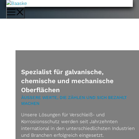
Zum
Inhalt
Menü
springen
Spezialist für galvanische,
chemische und mechanische
Oberflächen
ÄUSSERE WERTE, DIE ZÄHLEN UND SICH BEZAHLT M
ACHEN
Unsere Lösungen für Verschleiß- und
Korrosionsschutz werden seit Jahrzehnten
international in den unterschiedlichsten Industrien
und Branchen erfolgreich eingesetzt.