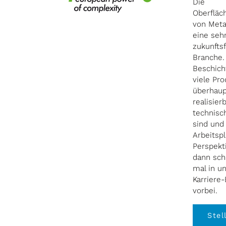
Die
Oberfläc
von Metal
eine seh
zukunfts
Branche.
Beschich
viele Pr
überhaup
realisier
technisch
sind und
Arbeitspl
Perspekt
dann sch
mal in u
Karriere-
vorbei.
Stel