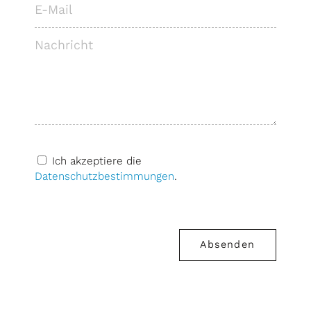
Ich akzeptiere die
Datenschutzbestimmungen
.
Bitte
lassen
Sie
Absenden
dieses
Feld
leer.